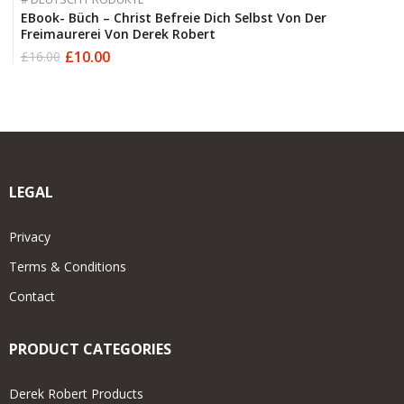
EBook- Büch – Christ Befreie Dich Selbst Von Der
Freimaurerei Von Derek Robert
£
10.00
£
16.00
Original
Current
price
price
was:
is:
£16.00.
£10.00.
LEGAL
Privacy
Terms & Conditions
Contact
PRODUCT CATEGORIES
Derek Robert Products